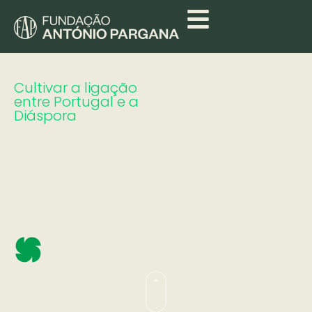
Cultivar a ligação
entre Portugal e a
Diáspora
Valorizar a
Cultura
Portuguesa e
a relação com
os
lusodescendentes.