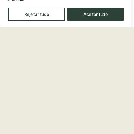
Rejeitar tudo
Aceitar tudo
LusoJornal
Diogo Feio explica como a
Fundação Pargana quer
estreitar os laços dos
Lusodescendentes com
Portugal
Ler Notícia
As Notícias UK
António Pargana premiado
como “Empresário da
Diáspora” no Fórum Portugal
Nação Global