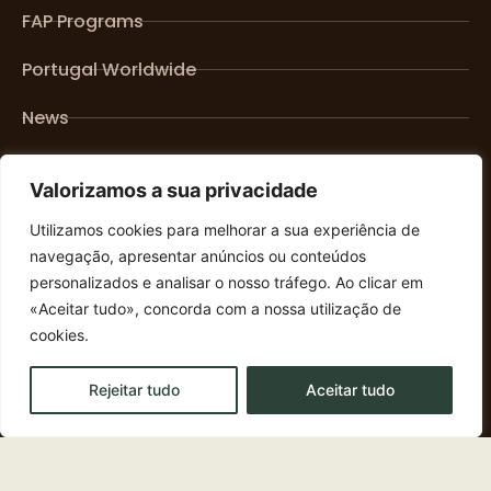
FAP Programs
Portugal Worldwide
News
Future events
Valorizamos a sua privacidade
Links
Utilizamos cookies para melhorar a sua experiência de
Privacy Policy
navegação, apresentar anúncios ou conteúdos
Terms of Use
personalizados e analisar o nosso tráfego. Ao clicar em
«Aceitar tudo», concorda com a nossa utilização de
Contact us
cookies.
geral@fundacaoap.pt
Rejeitar tudo
Aceitar tudo
+351 916 015 599
Lisboa, Portugal