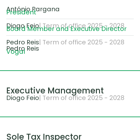
António Pargana
President
Diogo Feio
| Term of office 2025 - 2028
Board Member and Executive Director
Pedro Reis
| Term of office 2025 - 2028
Pedro Reis
Vogal
Executive Management
Diogo Feio
| Term of office 2025 - 2028
Sole Tax Inspector