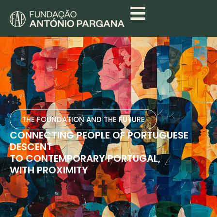
THE FOUNDATION AND THE FUTURE
CONNECTING PEOPLE OF PORTUGUESE
DESCENT
TO CONTEMPORARY PORTUGAL,
WITH PROXIMITY