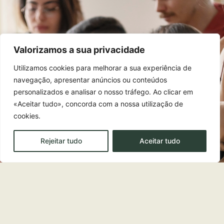
Valorizamos a sua privacidade
Utilizamos cookies para melhorar a sua experiência de
EDUCAÇÃO E FORMAÇÃO ACADÉMICA
navegação, apresentar anúncios ou conteúdos
Os nossos programas
personalizados e analisar o nosso tráfego. Ao clicar em
«Aceitar tudo», concorda com a nossa utilização de
Conheça o enquadramento e os
cookies.
mecanismos de apoio à
Rejeitar tudo
Aceitar tudo
participação nos programas da
Fundação António Pargana.
SABER MAIS