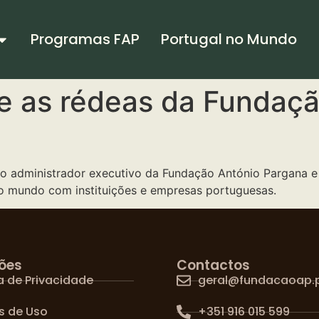
Programas FAP
Portugal no Mundo
e as rédeas da Fundaçã
ovo administrador executivo da Fundação António Pargana 
o mundo com instituições e empresas portuguesas.
ões
Contactos
ca de Privacidade
geral@fundacaoap.
s de Uso
+351 916 015 599