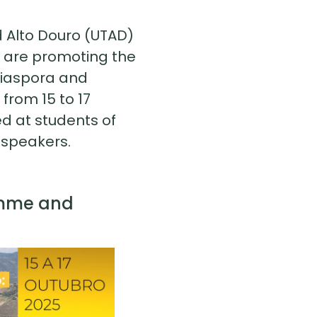
d Alto Douro (UTAD)
 are promoting the
Diaspora and
from 15 to 17
ed at students of
 speakers.
amme and