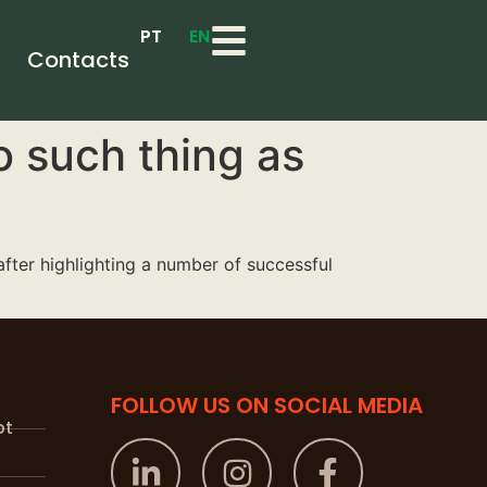
PT
EN
Contacts
no such thing as
fter highlighting a number of successful
FOLLOW US ON SOCIAL MEDIA
pt