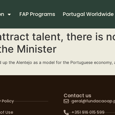
on
FAP Programs
Portugal Worldwide
ttract talent, there is 
 the Minister
ld up the Alentejo as a model for the Portuguese economy, a
Contact us
 Policy
geral@fundacaoap.
of Use
+351 916 015 599