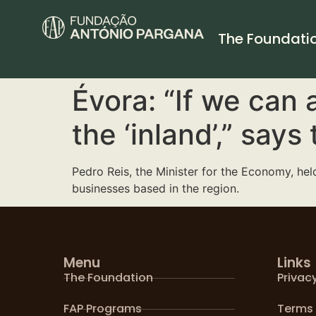
The Foundati
Évora: “If we can a
the ‘inland’,” says
Pedro Reis, the Minister for the Economy, he
businesses based in the region.
Menu
Links
The Foundation
Privacy
FAP Programs
Terms 